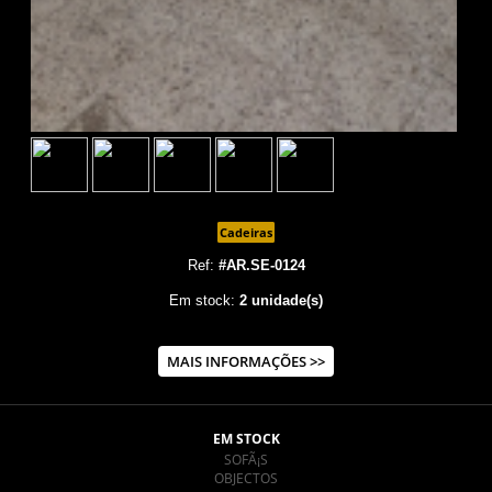
Cadeiras
Ref:
#AR.SE-0124
Em stock:
2 unidade(s)
MAIS INFORMAÇÕES >>
EM STOCK
SOFÃ¡S
OBJECTOS