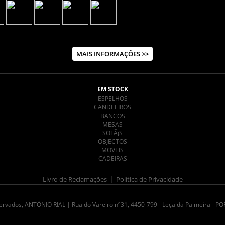
MAIS INFORMAÇÕES >>
EM STOCK
ESPELHOS
CANDEEIROS
BANCOS
MESAS
SOFÃ¡S
OBJECTOS
MOVEIS
CADEIRAS
|
Livro de Reclamações
Política de Privacidade
eservados, ANTÓNIO RIAL | Rua do Vareiro nº31, 4450-799 - Leça da Palmeira - 