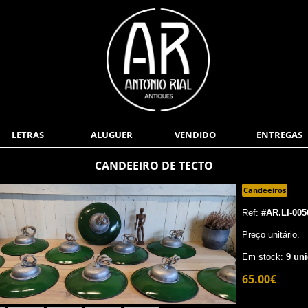
LETRAS
ALUGUER
VENDIDO
ENTREGAS
CANDEEIRO DE TECTO
Candeeiros
Ref:
#AR.LI-005
Preço unitário.
Em stock:
9 uni
65.00€