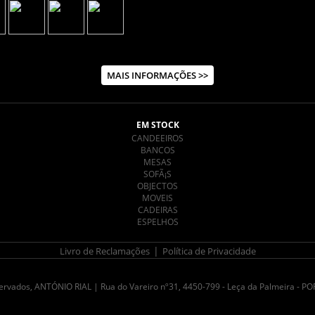
MAIS INFORMAÇÕES >>
EM STOCK
CANDEEIROS
BANCOS
MESAS
SOFÃ¡S
OBJECTOS
MOVEIS
CADEIRAS
ESPELHOS
|
Livro de Reclamações
Política de Privacidade
eservados, ANTÓNIO RIAL | Rua do Vareiro nº31, 4450-799 - Leça da Palmeira - 